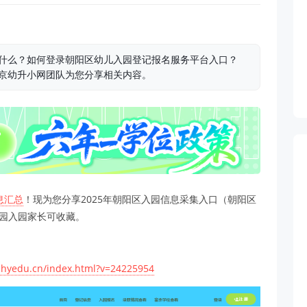
是什么？如何登录朝阳区幼儿入园登记报名服务平台入口？
北京幼升小网团队为您分享相关内容。
息汇总
！现为您分享2025年朝阳区入园信息采集入口（朝阳区
儿园入园家长可收藏。
jchyedu.cn/index.html?v=24225954