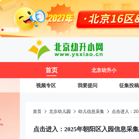
11
首页
北京幼升小
视频专区
我要提问
征集投稿
首页
北京幼儿园
幼儿信息采集
点击进入：2025年朝阳区入园信息