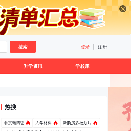
搜索
登录
|
注册
升学资讯
学校库
热搜
非京籍四证
入学材料
新购房多校划片