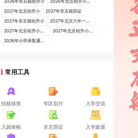
2026年非京籍幼升小
2026年北京幼升小入学政策
2027年北京幼升小
2027年非京籍四证
2027年非京籍幼升小
2027年北京六年一学位政策
2027年北京幼升小六年一学位政策
2027年北京幼升小入学政策
2026年小学录取通知书
常用工具
结核筛查
学区划片
入学交流
入园体检
非京四证
入学政策