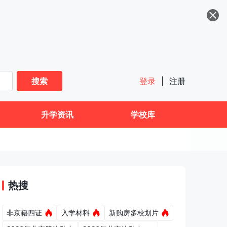
搜索
登录
|
注册
升学资讯
学校库
热搜
非京籍四证
入学材料
新购房多校划片