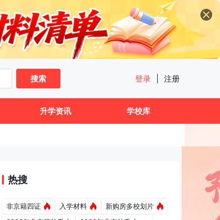
搜索
登录
|
注册
升学资讯
学校库
热搜
非京籍四证
入学材料
新购房多校划片