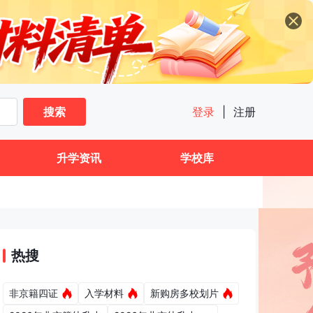
搜索
登录
|
注册
升学资讯
学校库
热搜
非京籍四证
入学材料
新购房多校划片