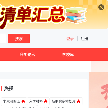
搜索
登录
|
注册
升学资讯
学校库
热搜
非京籍四证
入学材料
新购房多校划片