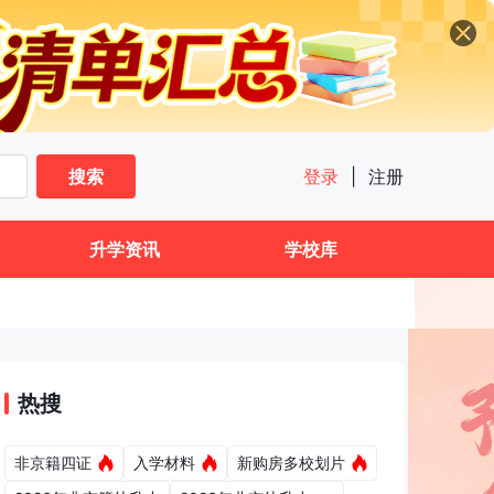
搜索
登录
|
注册
升学资讯
学校库
热搜
非京籍四证
入学材料
新购房多校划片