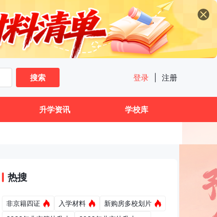
搜索
登录
|
注册
升学资讯
学校库
热搜
非京籍四证
入学材料
新购房多校划片