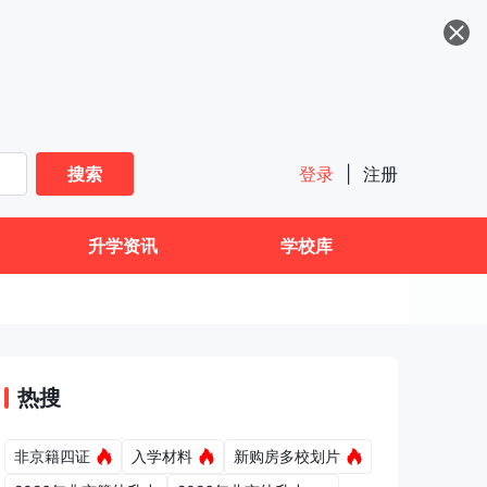
搜索
登录
|
注册
升学资讯
学校库
热搜
非京籍四证
入学材料
新购房多校划片