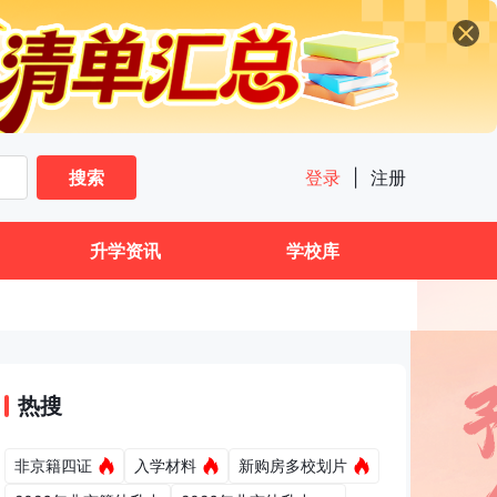
搜索
登录
|
注册
升学资讯
学校库
热搜
非京籍四证
入学材料
新购房多校划片