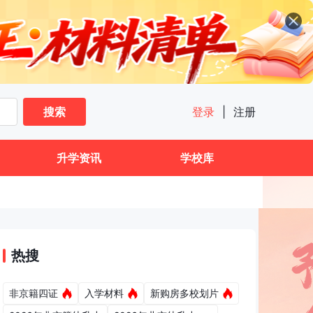
搜索
登录
|
注册
升学资讯
学校库
热搜
非京籍四证
入学材料
新购房多校划片