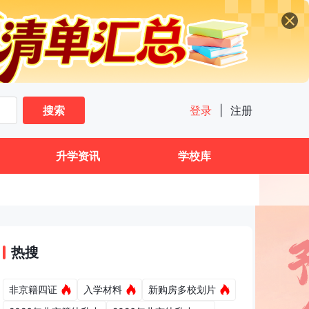
搜索
登录
|
注册
升学资讯
学校库
热搜
非京籍四证
入学材料
新购房多校划片