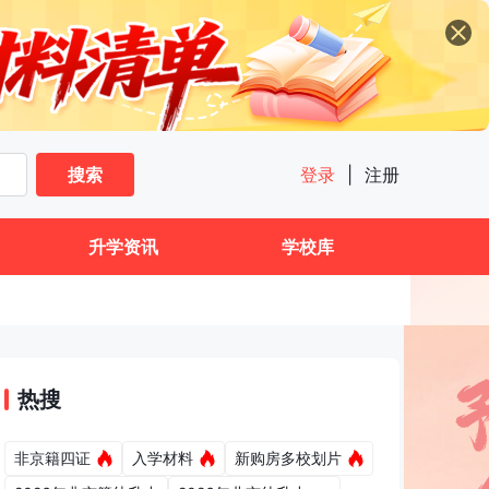
搜索
登录
|
注册
升学资讯
学校库
热搜
非京籍四证
入学材料
新购房多校划片