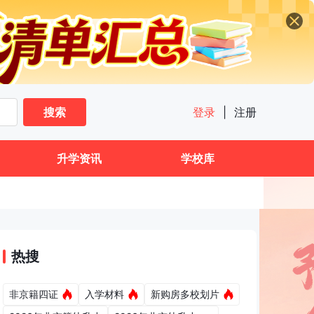
搜索
登录
|
注册
升学资讯
学校库
热搜
非京籍四证
入学材料
新购房多校划片