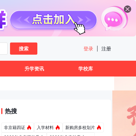
搜索
登录
|
注册
升学资讯
学校库
热搜
非京籍四证
入学材料
新购房多校划片