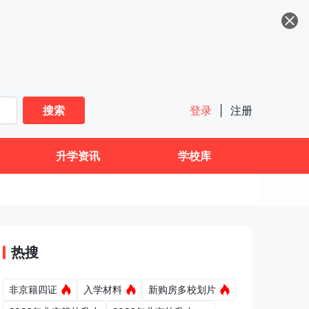
搜索
登录
|
注册
升学资讯
学校库
热搜
非京籍四证
入学材料
新购房多校划片