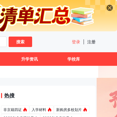
搜索
登录
|
注册
升学资讯
学校库
热搜
非京籍四证
入学材料
新购房多校划片