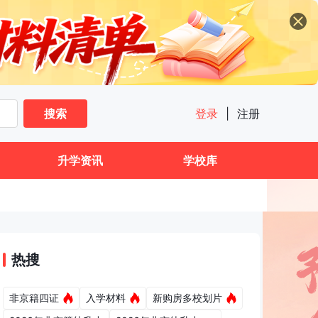
搜索
登录
|
注册
升学资讯
学校库
热搜
非京籍四证
入学材料
新购房多校划片