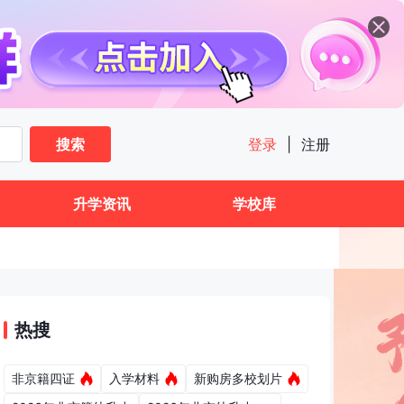
搜索
登录
|
注册
升学资讯
学校库
热搜
非京籍四证
入学材料
新购房多校划片