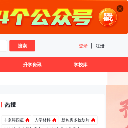
搜索
登录
|
注册
升学资讯
学校库
热搜
非京籍四证
入学材料
新购房多校划片