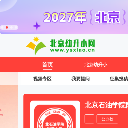
11
首页
北京幼升小
视频专区
我要提问
征集投稿
北京石油学院
公办校