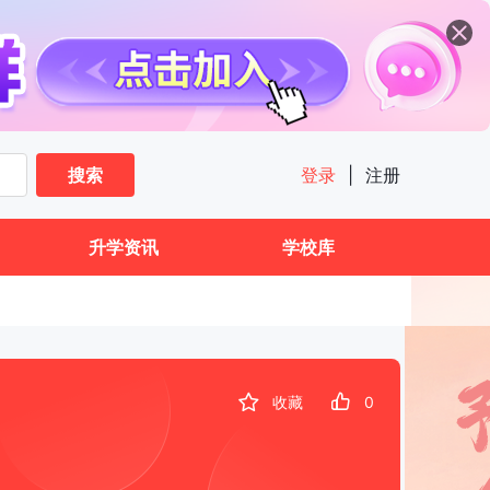
搜索
登录
|
注册
升学资讯
学校库
收藏
0