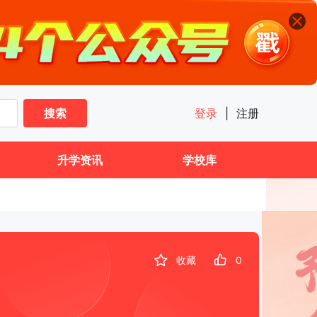
搜索
登录
|
注册
升学资讯
学校库
收藏
0