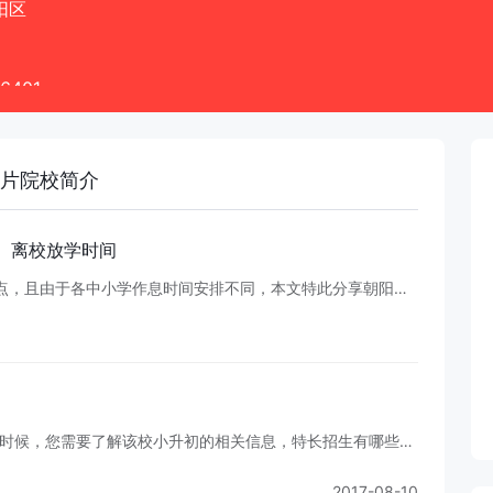
阳区
6401
章为准
花园133号
片
院校简介
、
离
校
放
学
时
间
点
，
且
由
于
各
中
小
学
作
息
时
间
安
排
不
同
，
本
文
特
此
分
享
朝
阳
区
中
小
学
第
一
时
候
，
您
需
要
了
解
该
校
小
升
初
的
相
关
信
息
，
特
长
招
生
有
哪
些
注
意
事
项
？
北
2017-08-10