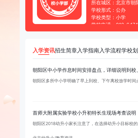
所在城区：北京市朝
学校形式：公办
学校类型：小学
学校电话：010-6474
学校官网：以招生简
学校地址：朝阳区望京
入学资讯
招生简章
入学指南
入学流程
学校划
朝
阳
区
中
小
学
作
息
时
间
安
排
盘
点
，
详
细
说
明
到
校
朝
阳
区
多
所
中
小
学
明
确
了
早
上
到
校
、
下
午
离
校
放
学
时
间
首
师
大
附
属
实
验
学
校
小
升
初
特
长
生
现
场
考
查
说
明
朝
阳
区
2
0
1
8
幼
升
小
家
长
注
意
了
，
在
选
择
幼
升
小
目
标
校
的
北京幼升小
/
教育资讯