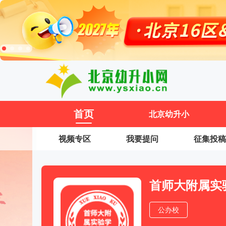
11
首页
北京幼升小
视频专区
我要提问
征集投稿
首师大附属实
公办校