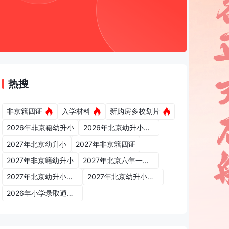
热搜
非京籍四证
入学材料
新购房多校划片
2026年非京籍幼升小
2026年北京幼升小入学政策
学
期
作
息
时
间
安
排
汇
总
。
2027年北京幼升小
2027年非京籍四证
2027年非京籍幼升小
2027年北京六年一学位政策
2027年北京幼升小六年一学位政策
2027年北京幼升小入学政策
2026年小学录取通知书
京
幼
升
小
网
小
编
为
大
家
整
理
相
关
内
容
。