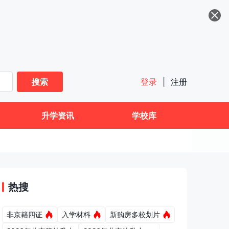
搜索
登录
|
注册
升学资讯
学校库
热搜
非京籍四证
入学材料
新购房多校划片