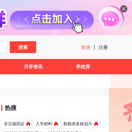
搜索
登录
|
注册
升学资讯
学校库
热搜
非京籍四证
入学材料
新购房多校划片