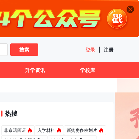
搜索
登录
|
注册
升学资讯
学校库
热搜
非京籍四证
入学材料
新购房多校划片