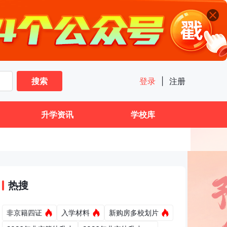
搜索
登录
|
注册
升学资讯
学校库
热搜
非京籍四证
入学材料
新购房多校划片