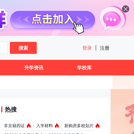
搜索
登录
|
注册
升学资讯
学校库
热搜
非京籍四证
入学材料
新购房多校划片