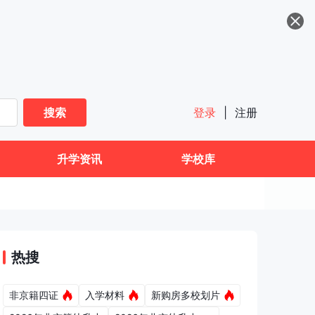
搜索
登录
|
注册
升学资讯
学校库
热搜
非京籍四证
入学材料
新购房多校划片