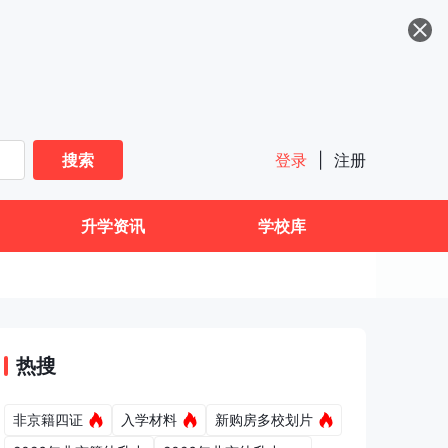
搜索
登录
|
注册
升学资讯
学校库
热搜
非京籍四证
入学材料
新购房多校划片