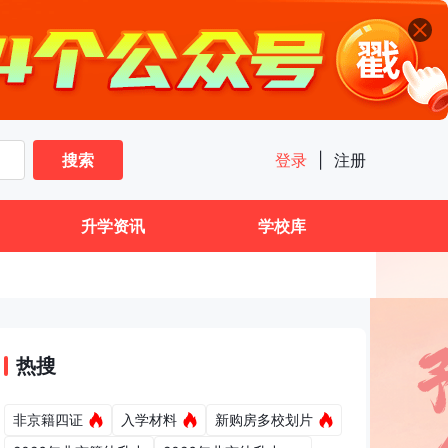
搜索
登录
|
注册
升学资讯
学校库
热搜
非京籍四证
入学材料
新购房多校划片