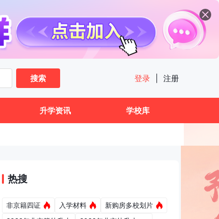
搜索
登录
|
注册
升学资讯
学校库
热搜
非京籍四证
入学材料
新购房多校划片