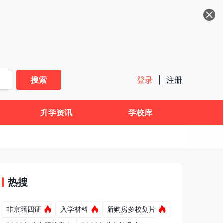
搜索
登录
|
注册
升学资讯
学校库
热搜
非京籍四证
入学材料
新购房多校划片