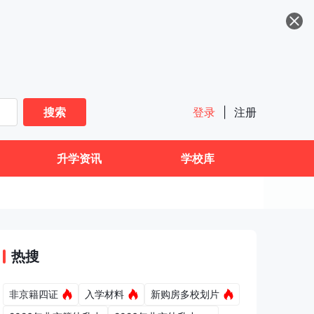
搜索
登录
|
注册
升学资讯
学校库
热搜
非京籍四证
入学材料
新购房多校划片