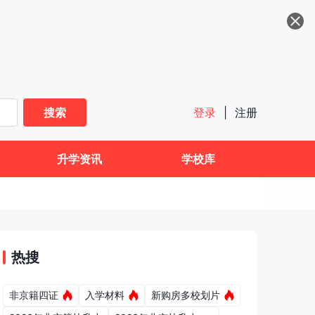
搜索
登录
|
注册
升学资讯
学校库
热搜
非京籍四证
入学材料
新购房多校划片