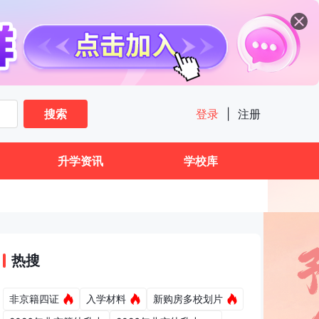
搜索
登录
|
注册
升学资讯
学校库
热搜
非京籍四证
入学材料
新购房多校划片