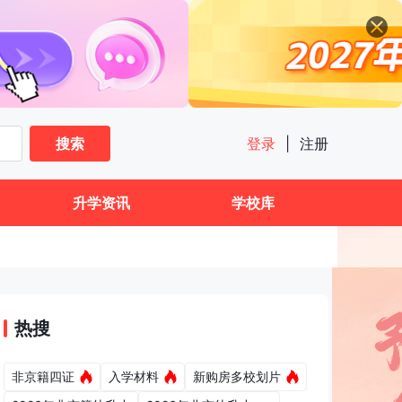
搜索
登录
|
注册
升学资讯
学校库
热搜
非京籍四证
入学材料
新购房多校划片