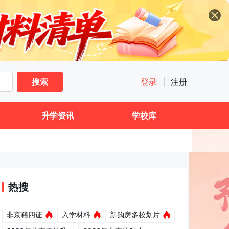
搜索
登录
|
注册
升学资讯
学校库
热搜
非京籍四证
入学材料
新购房多校划片