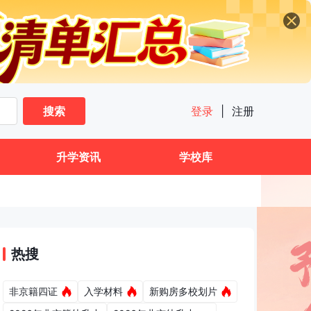
搜索
登录
|
注册
升学资讯
学校库
热搜
非京籍四证
入学材料
新购房多校划片