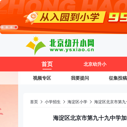
11
首页
北京幼升小
视频专区
我要提问
征集投稿
首页
小学招生
海淀区小学
海淀区北京市第九
海淀区北京市第九十九中学加