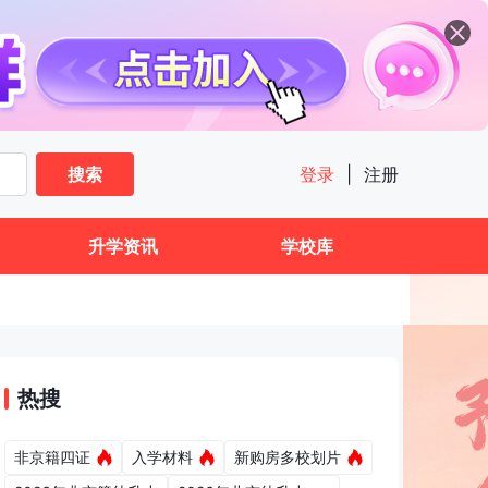
搜索
登录
|
注册
升学资讯
学校库
热搜
非京籍四证
入学材料
新购房多校划片