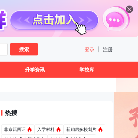
11
搜索
登录
|
注册
升学资讯
学校库
热搜
非京籍四证
入学材料
新购房多校划片