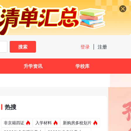
搜索
登录
|
注册
升学资讯
学校库
热搜
非京籍四证
入学材料
新购房多校划片